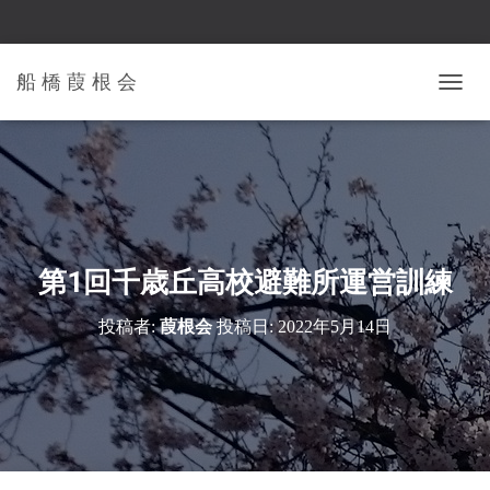
船 橋 葭 根 会
ナ
ビ
ゲ
ー
シ
ョ
ン
を
切
第1回千歳丘高校避難所運営訓練
り
替
投稿者:
葭根会
投稿日:
2022年5月14日
え