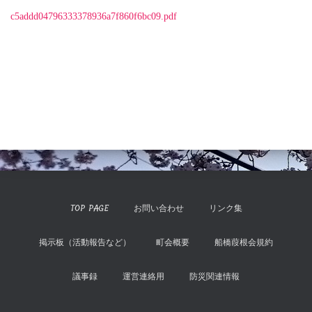
c5addd04796333378936a7f860f6bc09.pdf
TOP PAGE
お問い合わせ
リンク集
掲示板（活動報告など）
町会概要
船橋葭根会規約
議事録
運営連絡用
防災関連情報