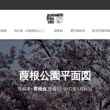
会概要
掲示板（活動報告など）
議事録
運営連絡用
防災関連情報
葭根公園平面図
投稿者:
葭根会
投稿日:
2017年6月26日