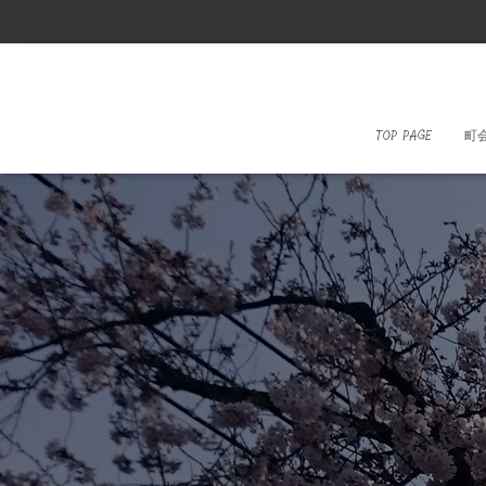
TOP PAGE
町