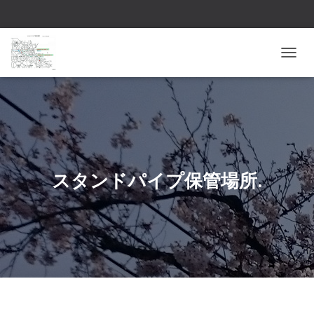
ナ
ビ
ゲ
ー
シ
ョ
ン
を
切
スタンドパイプ保管場所.
り
替
え