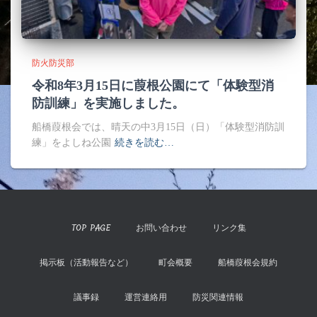
防火防災部
令和8年3月15日に葭根公園にて「体験型消
防訓練」を実施しました。
船橋葭根会では、晴天の中3月15日（日）「体験型消防訓
練」をよしね公園
続きを読む…
TOP PAGE
お問い合わせ
リンク集
掲示板（活動報告など）
町会概要
船橋葭根会規約
議事録
運営連絡用
防災関連情報