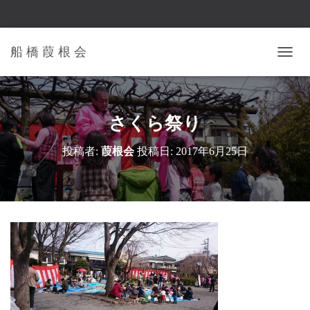
船 橋 葭 根 会
ナ
ビ
ゲ
ー
シ
さくら祭り
ョ
ン
投稿者:
葭根会
投稿日:
2017年6月25日
を
切
り
替
え