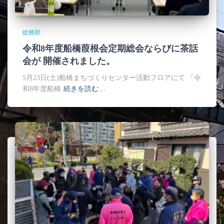
総務部
令和8年度船橋葭根会定期総会ならびに茶話
会が 開催されました。
5月23日(土)船橋まちづくりセンター活動フロアにて 「令
和8年度船橋
続きを読む…