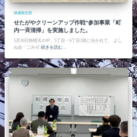
保健衛生部
せたがやクリーンアップ作戦”参加事業「町
内一斉清掃」を実施しました。
5月30日快晴天の中、5丁目・6丁目2班に分かれて、 よし
ね会「ごみゼ
続きを読む…