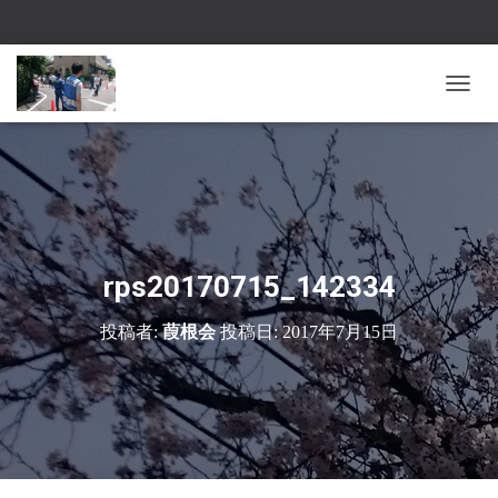
ナ
ビ
ゲ
ー
シ
ョ
ン
を
切
rps20170715_142334
り
替
投稿者:
葭根会
投稿日:
2017年7月15日
え