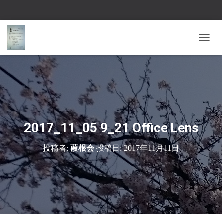
ナ
ビ
ゲ
ー
シ
ョ
ン
を
切
2017_11_05 9_21 Office Lens
り
替
投稿者:
葭根会
投稿日:
2017年11月11日
え