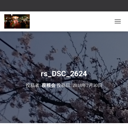
ナ
ビ
ゲ
ー
シ
ョ
ン
を
切
rs_DSC_2624
り
替
投稿者:
葭根会
投稿日:
2018年7月30日
え