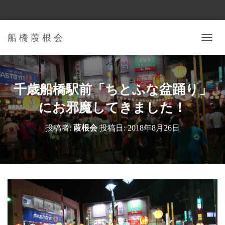
船 橋 葭 根 会
ナ
ビ
ゲ
ー
シ
千歳船橋駅前「ちとふな盆踊り」
ョ
ン
にお邪魔してきました！
を
切
投稿者:
葭根会
投稿日:
2018年8月26日
り
替
え