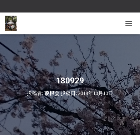
ナ
ビ
ゲ
ー
シ
ョ
ン
を
切
180929
り
替
投稿者:
葭根会
投稿日:
2018年10月10日
え