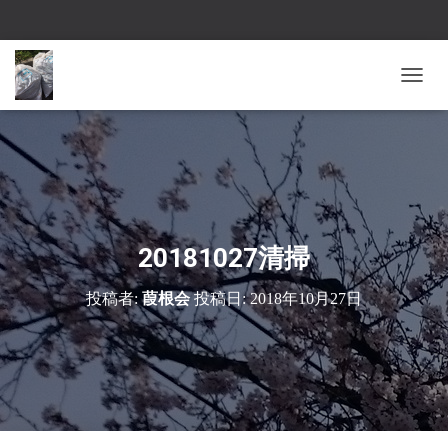
ナ
ビ
ゲ
ー
シ
ョ
ン
を
切
20181027清掃
り
替
投稿者:
葭根会
投稿日:
2018年10月27日
え