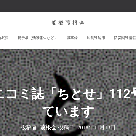
船 橋 葭 根 会
会概要
掲示板（活動報告など）
議事録
運営連絡用
防災関連情報
ニコミ誌「ちとせ」112
ています
投稿者:
葭根会
投稿日:
2018年11月13日