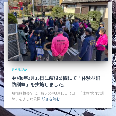
防火防災部
令和8年3月15日に葭根公園にて「体験型消
防訓練」を実施しました。
船橋葭根会では、晴天の中3月15日（日）「体験型消防訓
練」をよしね公園
続きを読む…