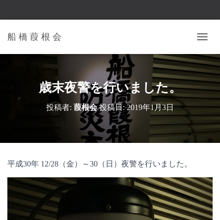
船 橋 葭 根 会
ナ
ビ
ゲ
ー
シ
歳末夜警を行いました。
ョ
ン
投稿者:
葭根会
投稿日:
2019年1月3日
を
切
り
替
え
平成30年 12/28（金）～30（日）夜警を行いました。