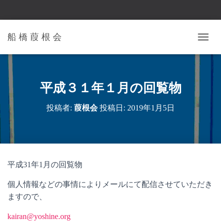
船 橋 葭 根 会
ナ
ビ
ゲ
ー
シ
平成３１年１月の回覧物
ョ
ン
投稿者:
葭根会
投稿日:
2019年1月5日
を
切
り
替
え
平成31年1月の回覧物
個人情報などの事情によりメールにて配信させていただき
ますので、
kairan@yoshine.org