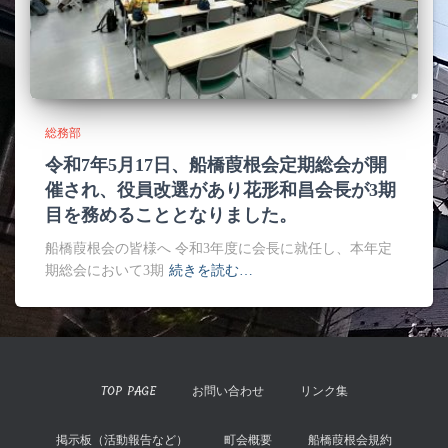
総務部
令和7年5月17日、船橋葭根会定期総会が開
催され、役員改選があり花形和昌会長が3期
目を務めることとなりました。
船橋葭根会の皆様へ 令和3年度に会長に就任し、本年定
期総会において3期
続きを読む…
TOP PAGE
お問い合わせ
リンク集
掲示板（活動報告など）
町会概要
船橋葭根会規約