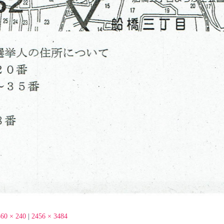
360 × 240
|
2456 × 3484