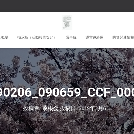
会概要
掲示板（活動報告など）
議事録
運営連絡用
防災関連情報
90206_090659_CCF_00
投稿者:
葭根会
投稿日:
2019年2月6日