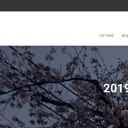
TOP PAGE
町
201