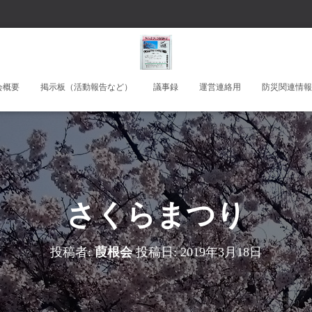
会概要
掲示板（活動報告など）
議事録
運営連絡用
防災関連情報
さくらまつり
投稿者:
葭根会
投稿日:
2019年3月18日