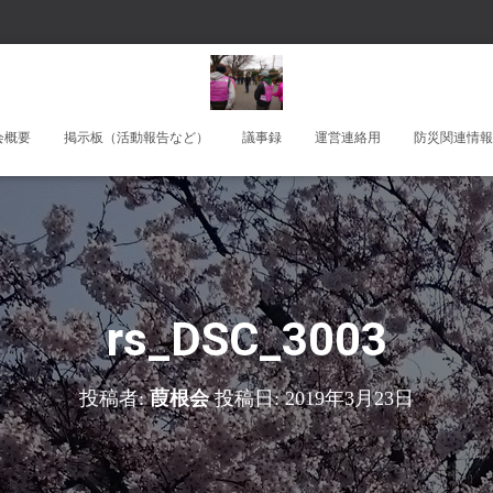
会概要
掲示板（活動報告など）
議事録
運営連絡用
防災関連情報
rs_DSC_3003
投稿者:
葭根会
投稿日:
2019年3月23日