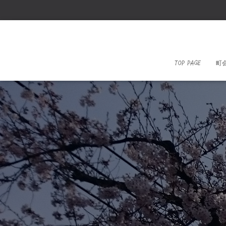
TOP PAGE
町