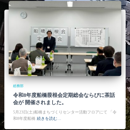
総務部
令和8年度船橋葭根会定期総会ならびに茶話
会が 開催されました。
5月23日(土)船橋まちづくりセンター活動フロアにて 「令
和8年度船橋
続きを読む…