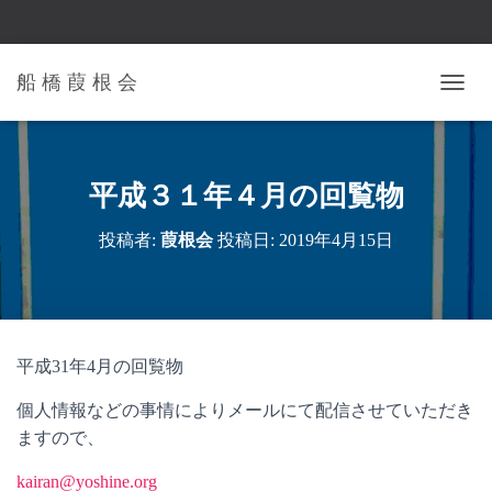
船 橋 葭 根 会
ナ
ビ
ゲ
ー
シ
平成３１年４月の回覧物
ョ
ン
投稿者:
葭根会
投稿日:
2019年4月15日
を
切
り
替
え
平成31年4月の回覧物
個人情報などの事情によりメールにて配信させていただき
ますので、
kairan@yoshine.org