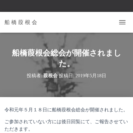
船 橋 葭 根 会
ナ
ビ
ゲ
ー
シ
船橋葭根会総会が開催されまし
ョ
ン
た。
を
切
投稿者:
葭根会
投稿日:
2019年5月18日
り
替
え
令和元年５月１８日に船橋葭根会総会が開催されました。
ご参加されていない方には後日回覧にて、ご報告させてい
ただきます。