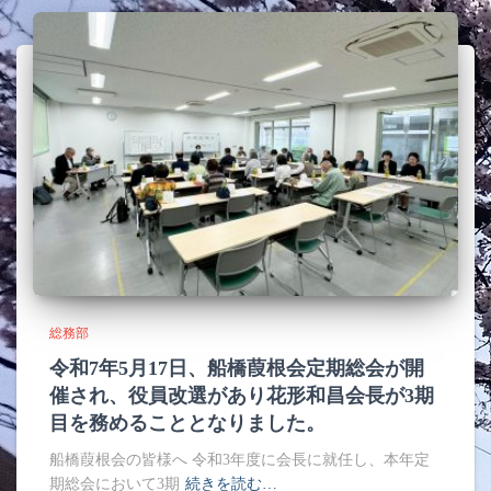
総務部
令和7年5月17日、船橋葭根会定期総会が開
催され、役員改選があり花形和昌会長が3期
目を務めることとなりました。
船橋葭根会の皆様へ 令和3年度に会長に就任し、本年定
期総会において3期
続きを読む…