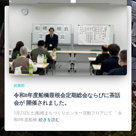
総務部
令和8年度船橋葭根会定期総会ならびに茶話
会が 開催されました。
5月23日(土)船橋まちづくりセンター活動フロアにて 「令
和8年度船橋
続きを読む…