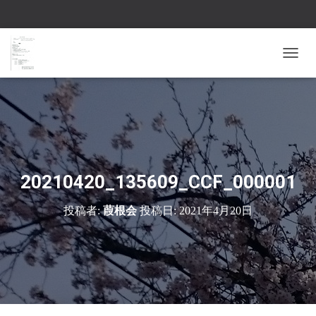
ナ
ビ
ゲ
ー
シ
ョ
ン
を
切
20210420_135609_CCF_000001
り
替
投稿者:
葭根会
投稿日:
2021年4月20日
え