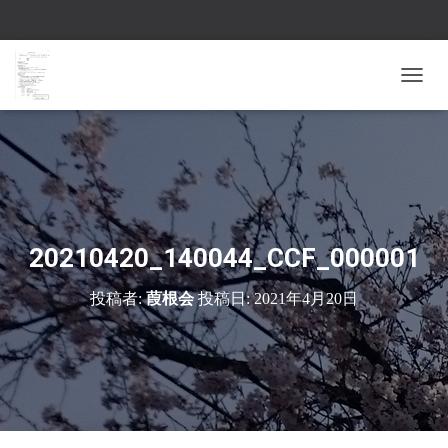
ナ
ビ
ゲ
ー
シ
ョ
ン
を
切
20210420_140044_CCF_000001
り
替
投稿者:
葭根会
投稿日:
2021年4月20日
え