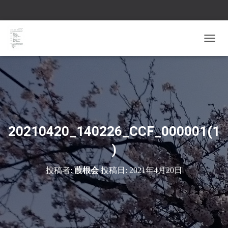
ナ
ビ
ゲ
ー
シ
ョ
ン
を
切
20210420_140226_CCF_000001(1
り
替
)
え
投稿者:
葭根会
投稿日:
2021年4月20日