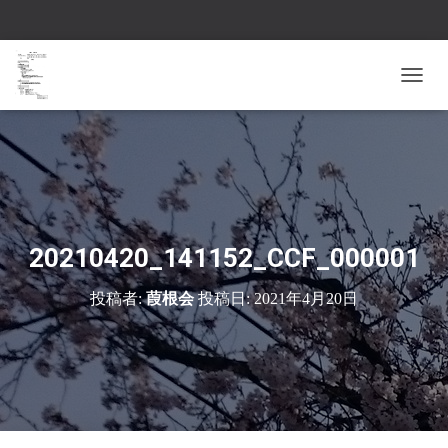
ナ
ビ
ゲ
ー
シ
ョ
ン
を
切
20210420_141152_CCF_000001
り
替
投稿者:
葭根会
投稿日:
2021年4月20日
え