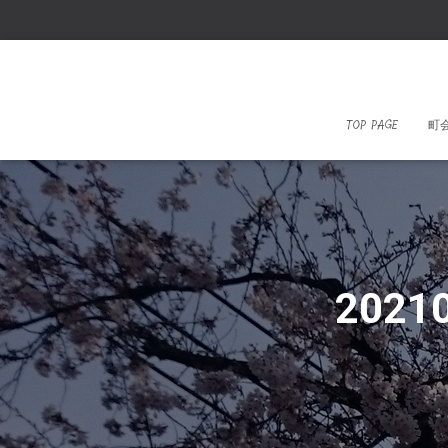
TOP PAGE
町
2021