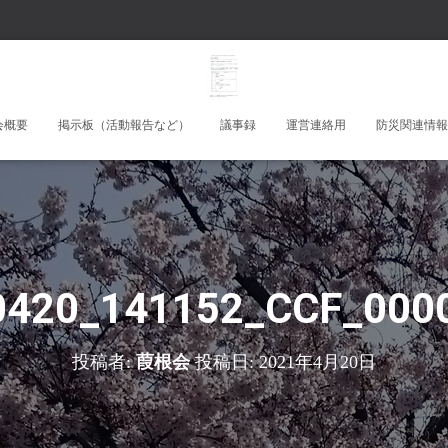
会概要
掲示板（活動報告など）
議事録
運営連絡用
防災関連情報
0420_141152_CCF_0000
投稿者:
葭根会
投稿日:
2021年4月20日