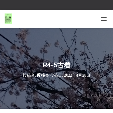
ナ
ビ
ゲ
ー
シ
ョ
ン
を
切
R4-5古着
り
替
投稿者:
葭根会
投稿日:
2022年4月28日
え