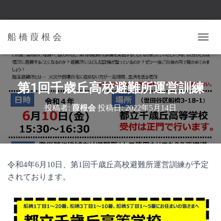
船 橋 葭 根 会
ナ
ビ
ゲ
ー
シ
第1回千歳丘高校避難所運営訓練
ョ
ン
投稿者:
葭根会
投稿日:
2022年5月14日
を
切
り
替
え
令和4年6月10日、第1回千歳丘高校避難所運営訓練が予定
されております。