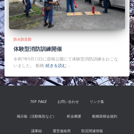
防火防災部
体験型消防訓練開催
令和7年9月13日に葭根公園にて体験型消防訓練をおこな
いました。 船橋
続きを読む…
TOP PAGE
お問い合わせ
リンク集
掲示板（活動報告など）
町会概要
船橋葭根会規約
議事録
運営連絡用
防災関連情報