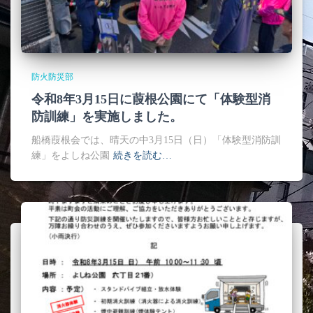
防火防災部
令和8年3月15日に葭根公園にて「体験型消
防訓練」を実施しました。
船橋葭根会では、晴天の中3月15日（日）「体験型消防訓
練」をよしね公園
続きを読む…