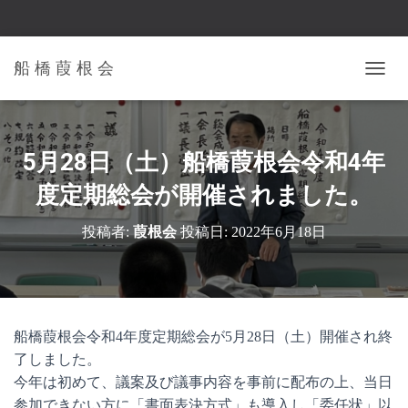
船 橋 葭 根 会
ナ
ビ
ゲ
ー
シ
5月28日（土）船橋葭根会令和4年
ョ
ン
度定期総会が開催されました。
を
切
投稿者:
葭根会
投稿日:
2022年6月18日
り
替
え
船橋葭根会令和4年度定期総会が5月28日（土）開催され終
了しました。
今年は初めて、議案及び議事内容を事前に配布の上、当日
参加できない方に「書面表決方式」も導入し「委任状」以