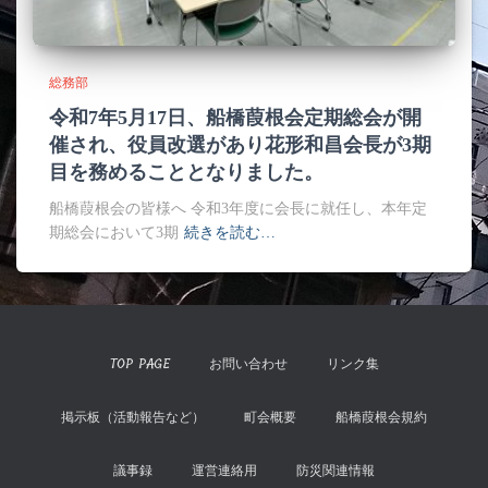
総務部
令和7年5月17日、船橋葭根会定期総会が開
催され、役員改選があり花形和昌会長が3期
目を務めることとなりました。
船橋葭根会の皆様へ 令和3年度に会長に就任し、本年定
期総会において3期
続きを読む…
TOP PAGE
お問い合わせ
リンク集
掲示板（活動報告など）
町会概要
船橋葭根会規約
議事録
運営連絡用
防災関連情報