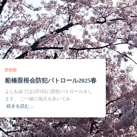
防犯部
船橋葭根会防犯パトロール2025春
よしね会では2月9日に防犯パトロールをし
ます。 ご一緒に地元を歩いてみ
続きを読む…