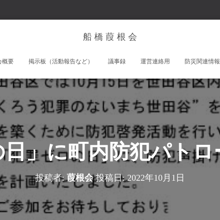
船 橋 葭 根 会
会概要
掲示板（活動報告など）
議事録
運営連絡用
防災関連情報
の日」に町内防犯パトロ
投稿者:
葭根会
投稿日:
2022年10月1日