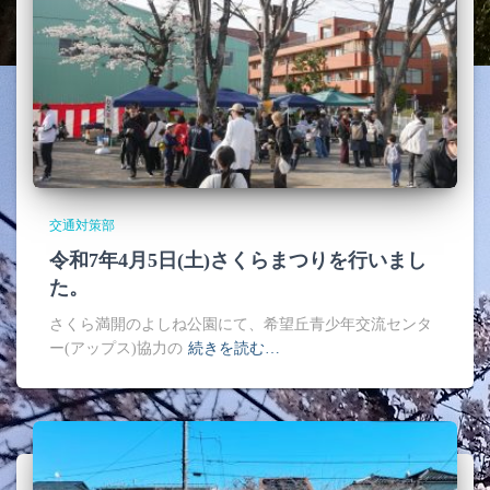
交通対策部
令和7年4月5日(土)さくらまつりを行いまし
た。
さくら満開のよしね公園にて、希望丘青少年交流センタ
ー(アップス)協力の
続きを読む…