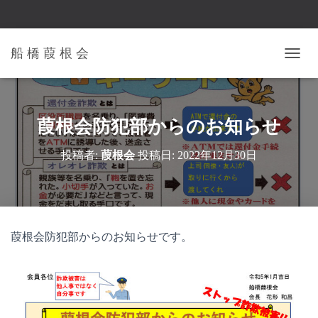
船 橋 葭 根 会
ナ
ビ
ゲ
ー
シ
葭根会防犯部からのお知らせ
ョ
ン
投稿者:
葭根会
投稿日:
2022年12月30日
を
切
り
替
え
葭根会防犯部からのお知らせです。