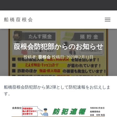
船 橋 葭 根 会
ナ
ビ
ゲ
ー
シ
葭根会防犯部からのお知らせ
ョ
ン
投稿者:
葭根会
投稿日:
2023年2月11日
を
切
り
替
え
船橋葭根会防犯部から第2弾として防犯速報をお伝えしま
す。