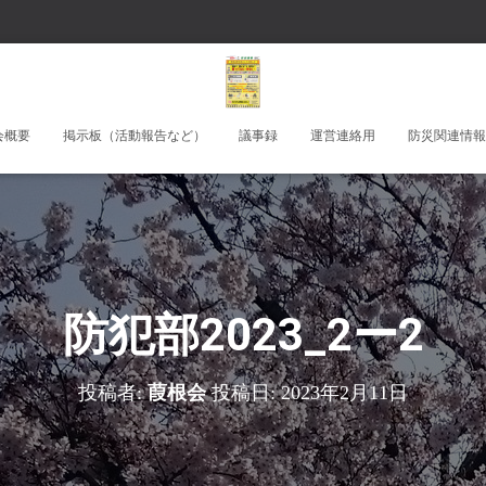
会概要
掲示板（活動報告など）
議事録
運営連絡用
防災関連情報
防犯部2023_2ー2
投稿者:
葭根会
投稿日:
2023年2月11日