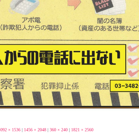
1092 × 1536
|
1456 × 2048
|
360 × 240
|
1821 × 2560