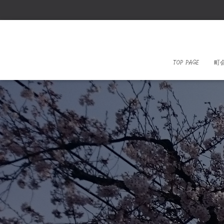
TOP PAGE
町