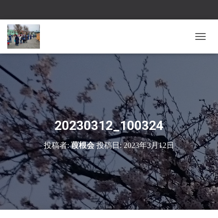
ナ
ビ
ゲ
ー
シ
ョ
ン
を
切
20230312_100324
り
替
投稿者:
葭根会
投稿日:
2023年3月12日
え