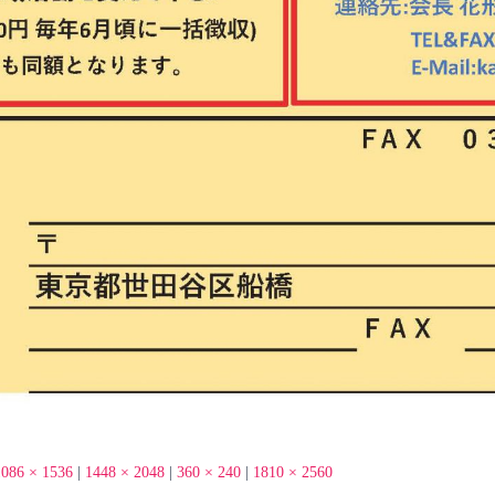
1086 × 1536
|
1448 × 2048
|
360 × 240
|
1810 × 2560