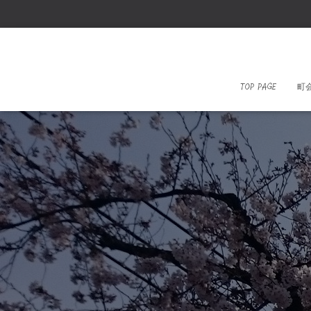
TOP PAGE
町