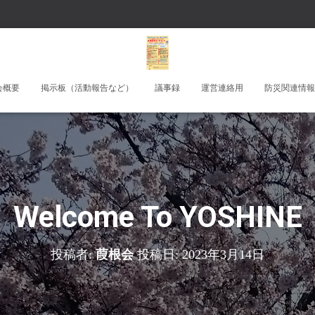
会概要
掲示板（活動報告など）
議事録
運営連絡用
防災関連情報
Welcome To YOSHINE
投稿者:
葭根会
投稿日:
2023年3月14日