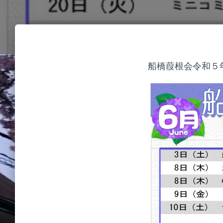
船橋葭根会令和５