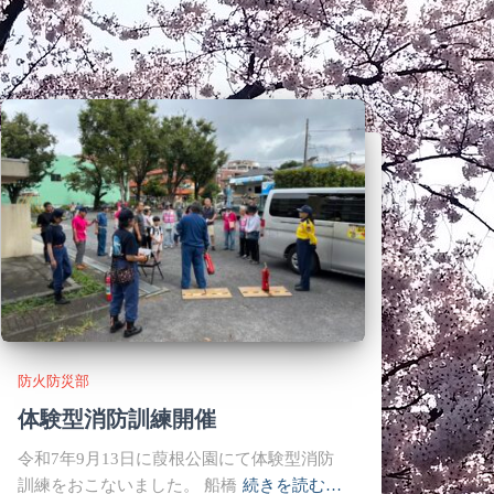
防火防災部
体験型消防訓練開催
令和7年9月13日に葭根公園にて体験型消防
訓練をおこないました。 船橋
続きを読む…