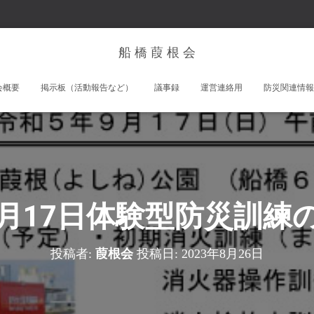
船 橋 葭 根 会
会概要
掲示板（活動報告など）
議事録
運営連絡用
防災関連情報
9月17日体験型防災訓練
投稿者:
葭根会
投稿日:
2023年8月26日