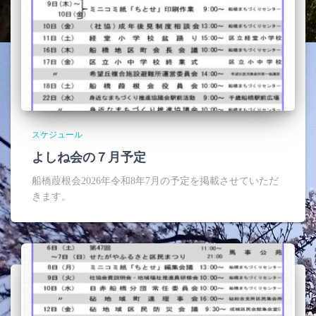
スケジュール
よしね会の７月予定
船橋葭根会2026年令和8年7月の予定を掲載させていただ
きます。