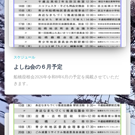
スケジュール
よしね会の６月予定
船橋葭根会2026年令和8年6月の予定を掲載させていただ
きます。