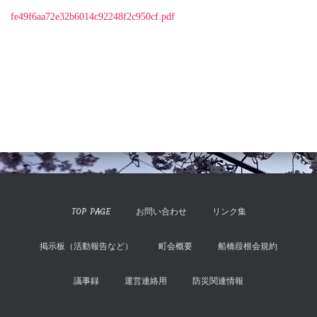
fe49f6aa72e32b6014c92248f2c950cf.pdf
TOP PAGE
お問い合わせ
リンク集
掲示板（活動報告など）
町会概要
船橋葭根会規約
議事録
運営連絡用
防災関連情報