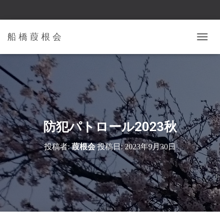
船 橋 葭 根 会
ナ
ビ
ゲ
ー
シ
ョ
ン
を
切
防犯パトロール2023秋
り
替
投稿者:
葭根会
投稿日:
2023年9月30日
え