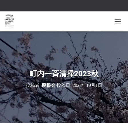
ナ
ビ
ゲ
ー
シ
ョ
ン
を
切
町内一斉清掃2023秋
り
替
投稿者:
葭根会
投稿日:
2023年10月1日
え