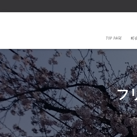
TOP PAGE
町
フ