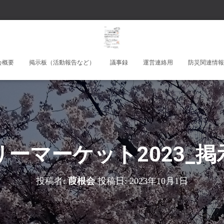
会概要
掲示板（活動報告など）
議事録
運営連絡用
防災関連情報
リーマーケット2023_掲
投稿者:
葭根会
投稿日:
2023年10月1日