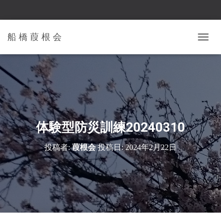
船 橋 葭 根 会
ナ
ビ
ゲ
ー
シ
ョ
ン
を
切
体験型防災訓練20240310
り
替
投稿者:
葭根会
投稿日:
2024年2月22日
え