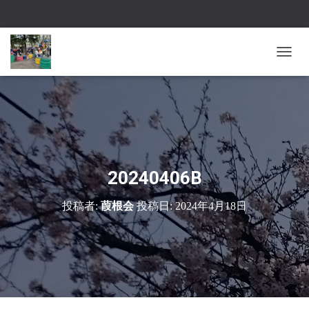
ナ
ビ
ゲ
ー
シ
ョ
ン
を
切
20240406B
り
替
投稿者:
葭根会
投稿日:
2024年4月18日
え