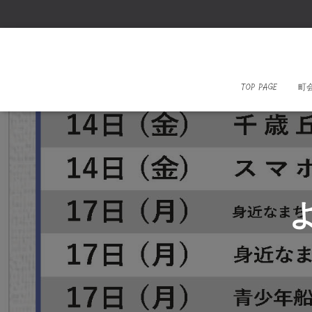
TOP PAGE
町