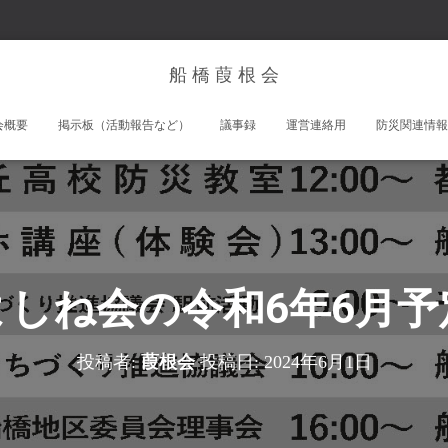
船 橋 葭 根 会
会概要
掲示板（活動報告など）
議事録
運営連絡用
防災関連情報
よしね会の令和6年6月予
投稿者:
葭根会
投稿日:
2024年6月1日