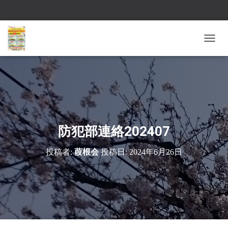
ナ
ビ
ゲ
ー
シ
ョ
ン
を
切
防犯部連絡202407
り
替
投稿者:
葭根会
投稿日:
2024年6月26日
え