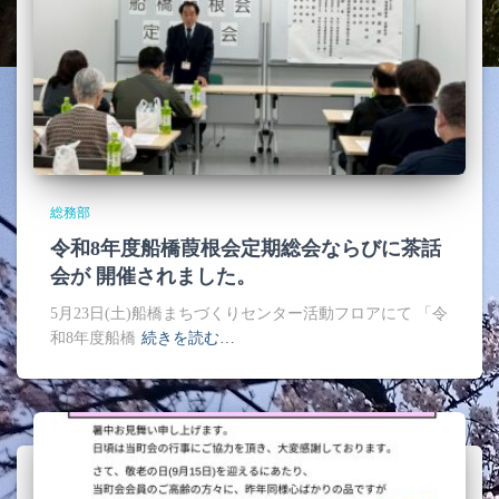
総務部
令和8年度船橋葭根会定期総会ならびに茶話
会が 開催されました。
5月23日(土)船橋まちづくりセンター活動フロアにて 「令
和8年度船橋
続きを読む…