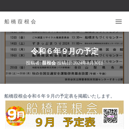
船 橋 葭 根 会
ナ
ビ
ゲ
ー
シ
令和６年９月の予定
ョ
ン
投稿者:
葭根会
投稿日:
2024年8月30日
を
切
り
替
え
船橋葭根会令和６年９月の予定表を掲載いたします。