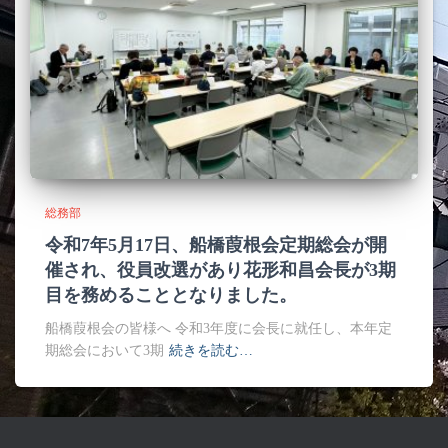
総務部
令和7年5月17日、船橋葭根会定期総会が開
催され、役員改選があり花形和昌会長が3期
目を務めることとなりました。
船橋葭根会の皆様へ 令和3年度に会長に就任し、本年定
期総会において3期
続きを読む…