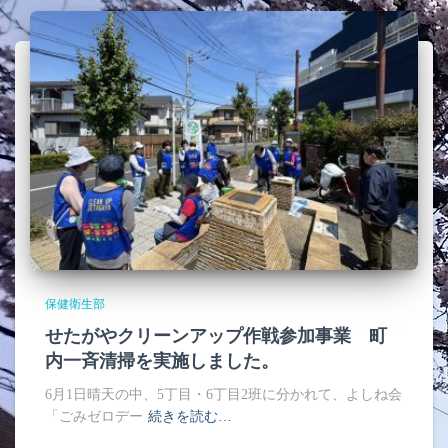
保健衛生部
せたがやクリーンアップ作戦参加事業 町
内一斉清掃を実施しました。
6月1日晴天の中、5丁目・6丁目2班に分かれて、よしね会
「ごみゼロデー
続きを読む…