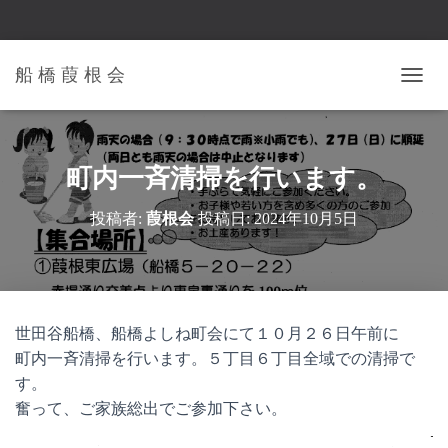
船 橋 葭 根 会
ナ
ビ
ゲ
ー
シ
町内一斉清掃を行います。
ョ
ン
投稿者:
葭根会
投稿日:
2024年10月5日
を
切
り
替
え
世田谷船橋、船橋よしね町会にて１０月２６日午前に
町内一斉清掃を行います。５丁目６丁目全域での清掃で
す。
奮って、ご家族総出でご参加下さい。