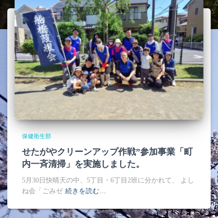
保健衛生部
せたがやクリーンアップ作戦”参加事業「町
内一斉清掃」を実施しました。
5月30日快晴天の中、5丁目・6丁目2班に分かれて、 よし
ね会「ごみゼ
続きを読む…