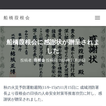
船 橋 葭 根 会
ナ
ビ
ゲ
ー
シ
船橋葭根会に感謝状が贈呈されま
ョ
ン
した
を
切
投稿者:
葭根会
投稿日:
2024年11月21日
り
替
え
秋の火災予防運動週間(11/9~15)の11月15日に 成城消防署
長より葭根会の日頃の人命安全対策等推進功労に対し、感
謝状が贈呈されました。