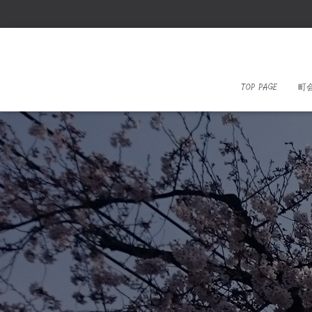
TOP PAGE
町