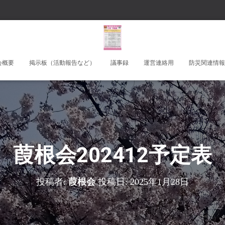
会概要
掲示板（活動報告など）
議事録
運営連絡用
防災関連情報
葭根会202412予定表
投稿者:
葭根会
投稿日:
2025年1月28日