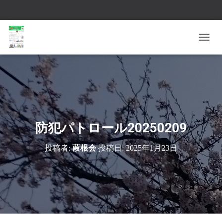
ナ
ビ
ゲ
ー
シ
ョ
ン
を
切
防犯パトロール20250209
り
替
投稿者:
葭根会
投稿日:
2025年1月23日
え