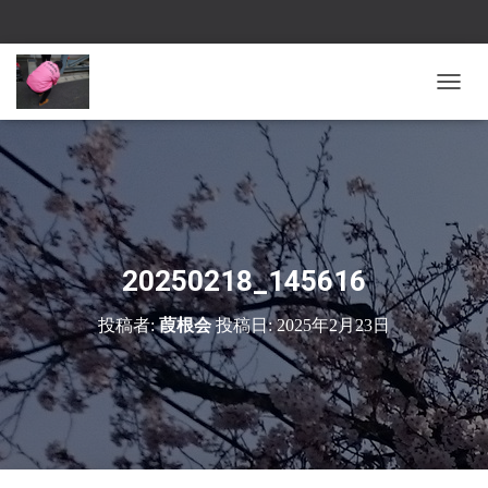
ナ
ビ
ゲ
ー
シ
ョ
ン
を
切
20250218_145616
り
替
投稿者:
葭根会
投稿日:
2025年2月23日
え