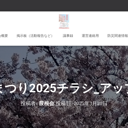
会概要
掲示板（活動報告など）
議事録
運営連絡用
防災関連情報
つり2025チラシ_ア
投稿者:
葭根会
投稿日:
2025年3月20日