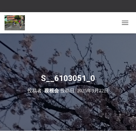
ナ
ビ
ゲ
ー
シ
ョ
ン
を
切
S__6103051_0
り
替
投稿者:
葭根会
投稿日:
2025年9月22日
え